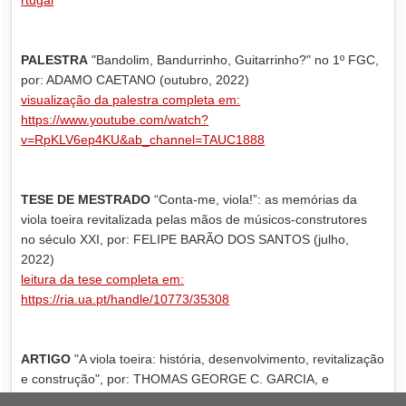
PALESTRA
"Bandolim, Bandurrinho, Guitarrinho?" no 1º FGC,
por: ADAMO CAETANO (outubro, 2022)
visualização da palestra completa em:
https://www.youtube.com/watch?
v=RpKLV6ep4KU&ab_channel=TAUC1888
TESE DE MESTRADO
“Conta-me, viola!”: as memórias da
viola toeira revitalizada pelas mãos de músicos-construtores
no século XXI, por: FELIPE BARÃO DOS SANTOS (julho,
2022)
leitura da tese completa em:
https://ria.ua.pt/handle/10773/35308
ARTIGO
"A viola toeira: história, desenvolvimento, revitalização
e construção", por: THOMAS GEORGE C. GARCIA, e
EDUARDO LOIO (dezembro, 2020)