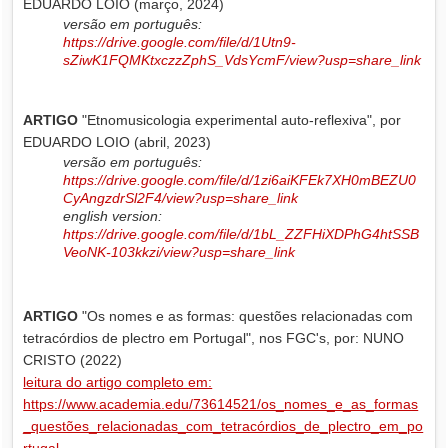
EDUARDO LOIO (março, 2024)
versão em português:
https://drive.google.com/file/d/1Utn9-
sZiwK1FQMKtxczzZphS_VdsYcmF/view?usp=share_link
ARTIGO
"Etnomusicologia experimental auto-reflexiva", por
EDUARDO LOIO (abril, 2023)
versão em português:
https://drive.google.com/file/d/1zi6aiKFEk7XH0mBEZU0
CyAngzdrSl2F4/view?usp=share_link
english version:
https://drive.google.com/file/d/1bL_ZZFHiXDPhG4htSSB
VeoNK-103kkzi/view?usp=share_link
ARTIGO
"Os nomes e as formas: questões relacionadas com
tetracórdios de plectro em Portugal", nos FGC's, por: NUNO
CRISTO (2022)
leitura do artigo completo em:
https://www.academia.edu/73614521/os_nomes_e_as_formas
_questões_relacionadas_com_tetracórdios_de_plectro_em_po
rtugal