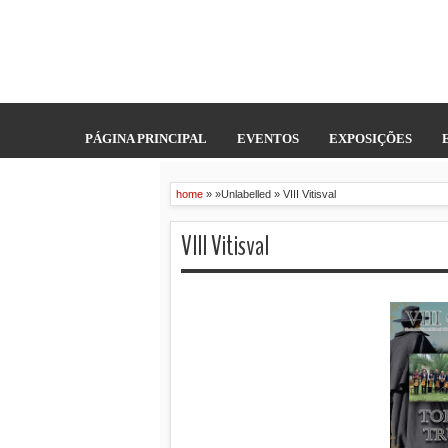
PÁGINA PRINCIPAL
EVENTOS
EXPOSIÇÕES
home
» »Unlabelled »
VIII Vitisval
VIII Vitisval